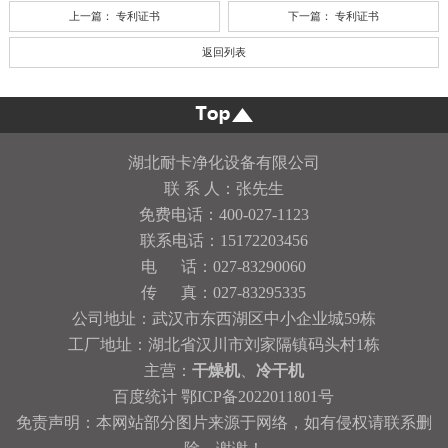
上一篇：
专利证书
下一篇：
专利证书
返回列表
湖北耐卡净化设备有限公司
联 系 人：张先生
免费电话：400-027-1123
联系电话：15172203456
电 话：027-83290060
传 真：027-83295335
公司地址：武汉市东西湖区中小企业城59栋
工厂地址：湖北省汉川市刘家隔镇码头村1栋
主营：
干燥机
、
冷干机
百度统计
鄂ICP备2022011801号
免责声明：本网站部分图片来源于网络，如有侵权请联系删