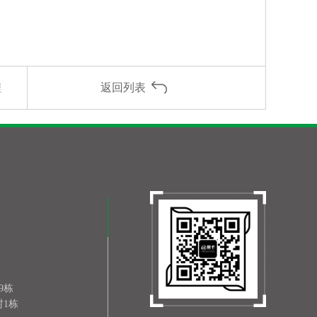
程
返回列表
9栋
1栋