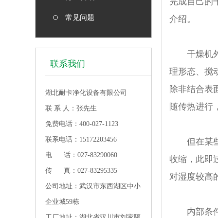
完成自己的
常见问题
介绍。
干燥机外部
联系我们
理形态、搅
除非结合表
湖北耐卡净化设备有限公司
随传热进行
联 系 人：张先生
免费电话：400-027-1123
联系电话：15172203456
但在某些情
电 话：027-83290060
收缩，此即
传 真：027-83295335
对湿度较高
公司地址：武汉市东西湖区中小
企业城59栋
内部条件控
工厂地址：湖北省汉川市刘家隔