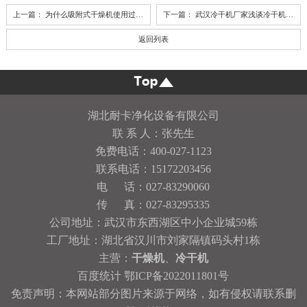
上一篇：
为什么吸附式干燥机使用过程中效果会变差？
下一篇：
武汉冷干机厂家浅谈冷干机运行原理
返回列表
湖北耐卡净化设备有限公司
联 系 人：张先生
免费电话：400-027-1123
联系电话：15172203456
电 话：027-83290060
传 真：027-83295335
公司地址：武汉市东西湖区中小企业城59栋
工厂地址：湖北省汉川市刘家隔镇码头村1栋
主营：
干燥机
、
冷干机
百度统计
鄂ICP备2022011801号
免责声明：本网站部分图片来源于网络，如有侵权请联系删