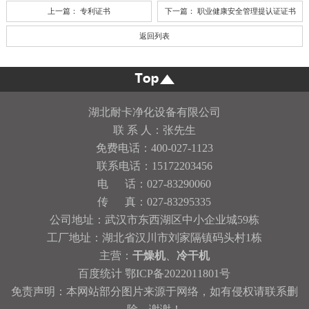
上一篇：
专利证书
下一篇：
职业健康安全管理提认证证书
返回列表
湖北耐卡净化设备有限公司
联 系 人：张先生
免费电话：400-027-1123
联系电话：15172203456
电 话：027-83290060
传 真：027-83295335
公司地址：武汉市东西湖区中小企业城59栋
工厂地址：湖北省汉川市刘家隔镇码头村1栋
主营：
干燥机
、
冷干机
百度统计
鄂ICP备2022011801号
免责声明：本网站部分图片来源于网络，如有侵权请联系删