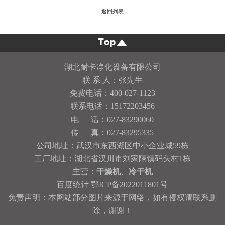
返回列表
湖北耐卡净化设备有限公司
联 系 人：张先生
免费电话：400-027-1123
联系电话：15172203456
电 话：027-83290060
传 真：027-83295335
公司地址：武汉市东西湖区中小企业城59栋
工厂地址：湖北省汉川市刘家隔镇码头村1栋
主营：
干燥机
、
冷干机
百度统计
鄂ICP备2022011801号
免责声明：本网站部分图片来源于网络，如有侵权请联系删
除，谢谢！